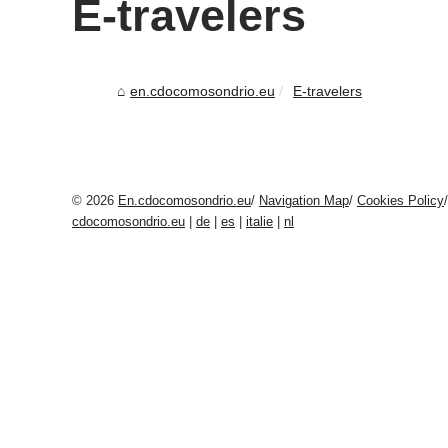
E-travelers
en.cdocomosondrio.eu
E-travelers
© 2026
En.cdocomosondrio.eu
/
Navigation Map
/
Cookies Policy
cdocomosondrio.eu
|
de
|
es
|
italie
|
nl